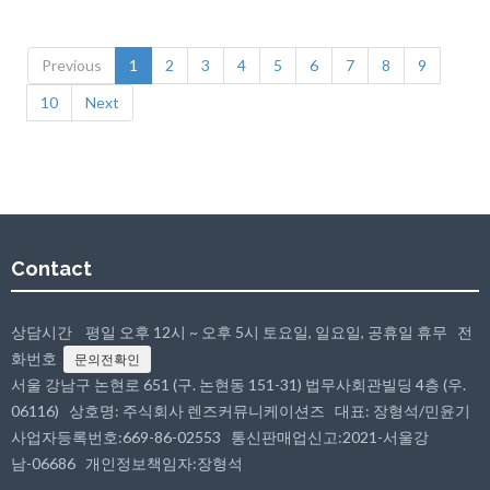
Previous
1
2
3
4
5
6
7
8
9
10
Next
Contact
상담시간 평일 오후 12시 ~ 오후 5시 토요일, 일요일, 공휴일 휴무 전
화번호
문의전확인
서울 강남구 논현로 651 (구. 논현동 151-31) 법무사회관빌딩 4층 (우.
06116) 상호명: 주식회사 렌즈커뮤니케이션즈 대표: 장형석/민윤기
사업자등록번호:669-86-02553 통신판매업신고:2021-서울강
남-06686 개인정보책임자:장형석