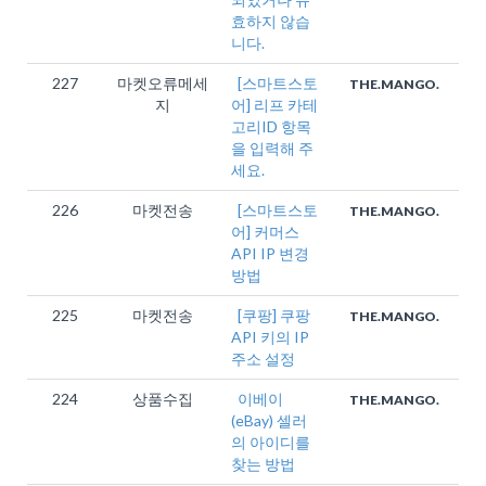
효하지 않습
니다.
227
마켓오류메세
[스마트스토
THE.MANGO.
지
어] 리프 카테
고리ID 항목
을 입력해 주
세요.
226
마켓전송
[스마트스토
THE.MANGO.
어] 커머스
API IP 변경
방법
225
마켓전송
[쿠팡] 쿠팡
THE.MANGO.
API 키의 IP
주소 설정
224
상품수집
이베이
THE.MANGO.
(eBay) 셀러
의 아이디를
찾는 방법