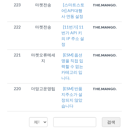
223
마켓전송
[스마트스토
THE.MANGO.
어] API대행
사 연동 설정
222
마켓전송
[11번가] 11
THE.MANGO.
번가 API 키
의 IP 주소 설
정
221
마켓오류메세
[ESM] 옵션
THE.MANGO.
지
명을 직접 입
력할 수 없는
카테고리 입
니다.
220
더망고운영팁
[ESM] 반품
THE.MANGO.
지주소가 설
정되지 않았
습니다
검색