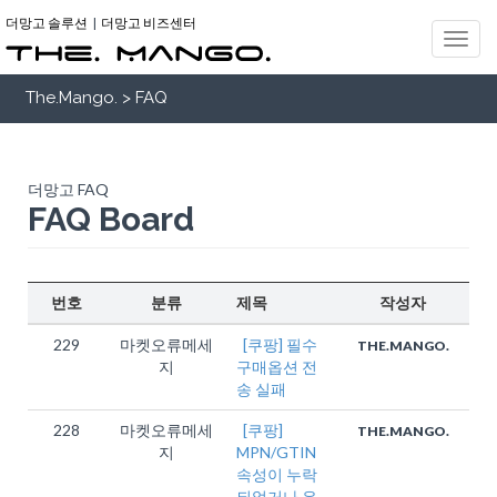
더망고 솔루션
|
더망고 비즈센터
The.Mango. > FAQ
더망고 FAQ
FAQ Board
번호
분류
제목
작성자
229
마켓오류메세
[쿠팡] 필수
THE.MANGO.
지
구매옵션 전
송 실패
228
마켓오류메세
[쿠팡]
THE.MANGO.
지
MPN/GTIN
속성이 누락
되었거나 유